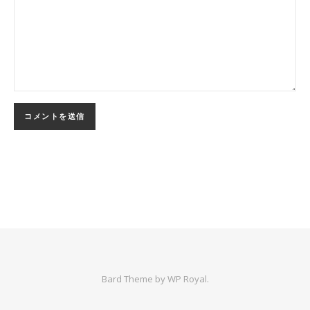
Bard Theme by
WP Royal
.