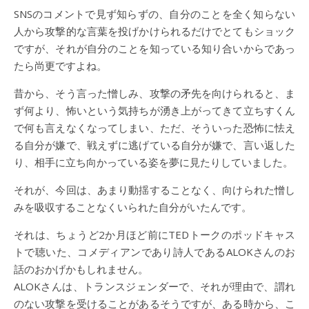
SNSのコメントで見ず知らずの、自分のことを全く知らない
人から攻撃的な言葉を投げかけられるだけでとてもショック
ですが、それが自分のことを知っている知り合いからであっ
たら尚更ですよね。
昔から、そう言った憎しみ、攻撃の矛先を向けられると、ま
ず何より、怖いという気持ちが湧き上がってきて立ちすくん
で何も言えなくなってしまい、ただ、そういった恐怖に怯え
る自分が嫌で、戦えずに逃げている自分が嫌で、言い返した
り、相手に立ち向かっている姿を夢に見たりしていました。
それが、今回は、あまり動揺することなく、向けられた憎し
みを吸収することなくいられた自分がいたんです。
それは、ちょうど2か月ほど前にTEDトークのポッドキャス
トで聴いた、コメディアンであり詩人であるALOKさんのお
話のおかげかもしれません。
ALOKさんは、トランスジェンダーで、それが理由で、謂れ
のない攻撃を受けることがあるそうですが、ある時から、こ