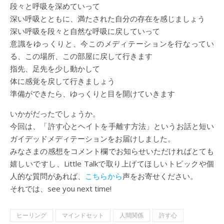
段々と呼吸を深めていって
深い呼吸とともに、満たされた自分の存在を感じましょう
深い呼吸を段々と自然な呼吸に戻していって
意識をゆっくりと、今このメディテーションを行なってい
る、この場所、この部屋に戻して行きます
指先、足先を少し動かして
体に感覚を戻して行きましょう
準備ができたら、ゆっくりと目を開けていきます
いかがだったでしょうか。
今回は、「許す心とヘイトを手離す方法」というお話と短い
ガイデッドメディテーションをお届けしました。
みなさまの感想をコメント欄でお知らせいただければとても
嬉しいですし、Little Talkで取り上げてほしいトピックや個
人的な質問があれば、
こちらから
声をお寄せください。
それでは、see you next time!
ヒーリング
マインドセット
人間関係
許す心